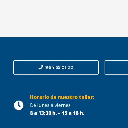
964 55 01 20
Horario de nuestro taller:
De lunes a viernes
8 a 13:30 h. – 15 a 18 h.