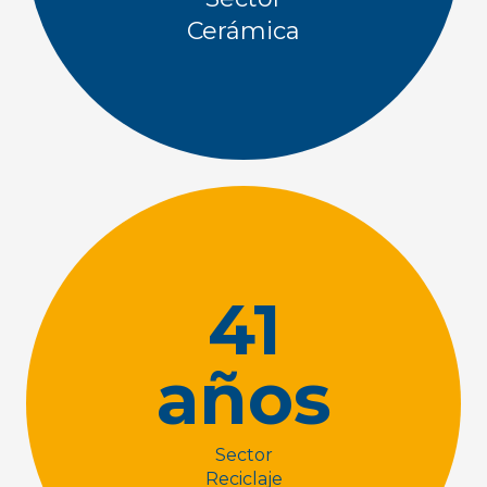
Cerámica
41
años
Sector
Reciclaje