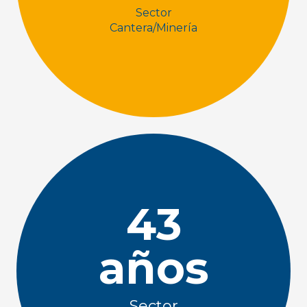
Sector
Cantera/Minería
43
años
Sector