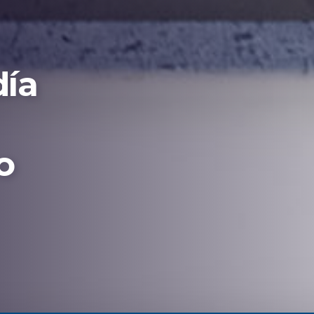
día
o